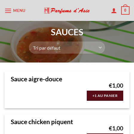
Passer
MENU
0
au
contenu
SAUCES
Sauce aigre-douce
€
1,00
+1 AU PANIER
Sauce chicken piquent
€
1,00