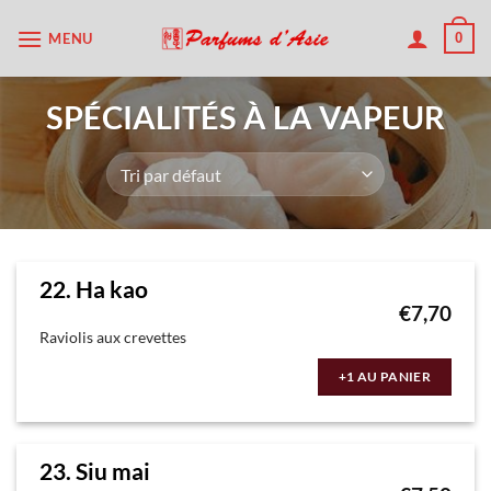
Passer
MENU
0
au
contenu
SPÉCIALITÉS À LA VAPEUR
22. Ha kao
€
7,70
Raviolis aux crevettes
+1 AU PANIER
23. Siu mai